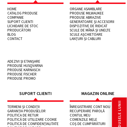
HOME
ORGANE ASAMBLARE
CATALOG PRODUSE
PRODUSE MILWAUKEE
COMPANIE
PRODUSE ABRAZIVE
SUPORT CLIENTI
GENERATOARE ȘI ACCESORII
LICHIDARE DE STOC
DISPOZITIVE DE RIDICAT
PRODUCĂTORI
SCULE DE MÂNĂ ȘI UNELTE
BLOG
SCULE AȘCHIETOARE
CONTACT
LANȚURI ȘI CABLURI
ADEZIVI ȘI ETANȘARE
PRODUSE HUSQVARNA
PRODUSE KARNASCH
PRODUSE FISCHER
PRODUSE PROMO
SUPORT CLIENTI
MAGAZIN ONLINE
PRODUSELE LUNII
TERMENI ȘI CONDIȚII
ÎNREGISTRARE CONT NOU
GARANȚIA PRODUSELOR
RECUPERARE PAROLĂ
POLITICA DE RETUR
CONTUL MEU
POLITICĂ DE UTILIZARE COOKIE
COMENZILE MELE
POLITICĂ DE CONFIDENȚIALITATE
COȘ DE CUMPĂRĂTURI