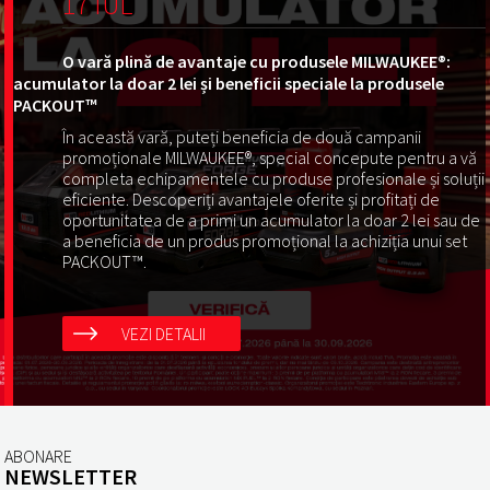
17 IUL
O vară plină de avantaje cu produsele MILWAUKEE®:
acumulator la doar 2 lei și beneficii speciale la produsele
PACKOUT™
În această vară, puteți beneficia de două campanii
promoționale MILWAUKEE®, special concepute pentru a vă
completa echipamentele cu produse profesionale și soluții
eficiente. Descoperiți avantajele oferite și profitați de
oportunitatea de a primi un acumulator la doar 2 lei sau de
a beneficia de un produs promoțional la achiziția unui set
PACKOUT™.
VEZI DETALII
ABONARE
NEWSLETTER