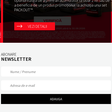
oportunitatea de a primi un acumulator la doar 2 lei sau de
a beneficia de un produs promoțional la achiziția unui set
PACKOUT™.
VEZI DETALII
ABONARE
NEWSLETTER