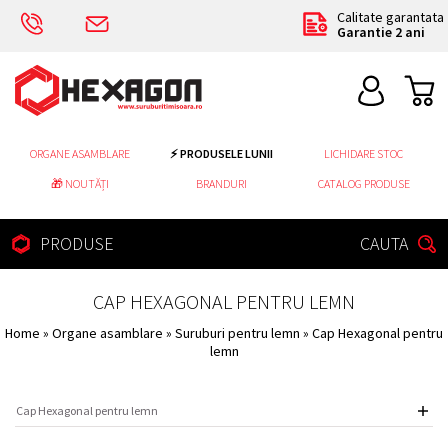
Calitate garantata
Garantie 2 ani
ORGANE ASAMBLARE
⚡ PRODUSELE LUNII
LICHIDARE STOC
🎁 NOUTĂȚI
BRANDURI
CATALOG PRODUSE
PRODUSE
CAUTA
CAP HEXAGONAL PENTRU LEMN
Home
»
Organe asamblare
»
Suruburi pentru lemn
» Cap Hexagonal pentru
lemn