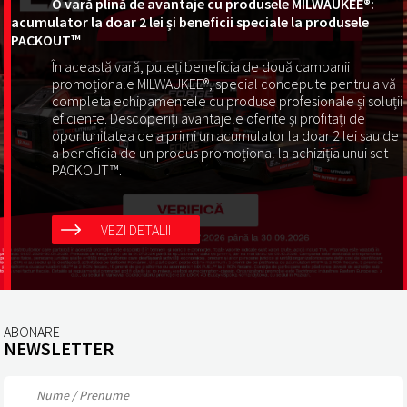
O vară plină de avantaje cu produsele MILWAUKEE®:
acumulator la doar 2 lei și beneficii speciale la produsele
PACKOUT™
În această vară, puteți beneficia de două campanii
promoționale MILWAUKEE®, special concepute pentru a vă
completa echipamentele cu produse profesionale și soluții
eficiente. Descoperiți avantajele oferite și profitați de
oportunitatea de a primi un acumulator la doar 2 lei sau de
a beneficia de un produs promoțional la achiziția unui set
PACKOUT™.
VEZI DETALII
ABONARE
NEWSLETTER