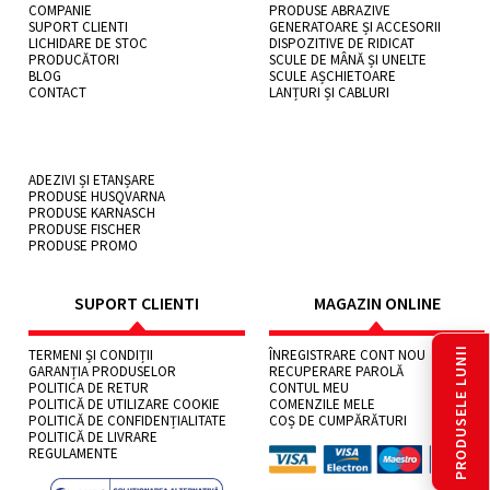
COMPANIE
PRODUSE ABRAZIVE
SUPORT CLIENTI
GENERATOARE ȘI ACCESORII
LICHIDARE DE STOC
DISPOZITIVE DE RIDICAT
PRODUCĂTORI
SCULE DE MÂNĂ ȘI UNELTE
BLOG
SCULE AȘCHIETOARE
CONTACT
LANȚURI ȘI CABLURI
ADEZIVI ȘI ETANȘARE
PRODUSE HUSQVARNA
PRODUSE KARNASCH
PRODUSE FISCHER
PRODUSE PROMO
SUPORT CLIENTI
MAGAZIN ONLINE
PRODUSELE LUNII
TERMENI ȘI CONDIȚII
ÎNREGISTRARE CONT NOU
GARANȚIA PRODUSELOR
RECUPERARE PAROLĂ
POLITICA DE RETUR
CONTUL MEU
POLITICĂ DE UTILIZARE COOKIE
COMENZILE MELE
POLITICĂ DE CONFIDENȚIALITATE
COȘ DE CUMPĂRĂTURI
POLITICĂ DE LIVRARE
REGULAMENTE