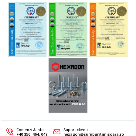
Comenzi & Info
Suport clienti
+40 356. 464. 047
hexagon@suruburitimisoara.ro