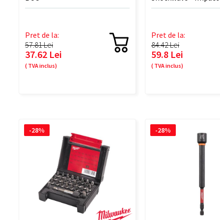
mm 1/2″ - 1 BUC
Pret de la:
Pret de la:
57.81 Lei
84.42 Lei
37.62 Lei
59.8 Lei
( TVA inclus)
( TVA inclus)
-28%
-28%