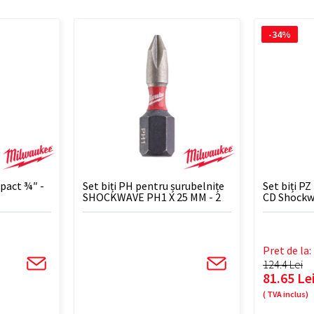
-34%
mpact ¾″ -
Set biți PH pentru șurubelnițe
Set biți PZ
SHOCKWAVE PH1 X 25 MM - 2
CD Shockw
BUC
- 25 BUC
Pret de la:
124.4 Lei
81.65 Le
( TVA inclus)