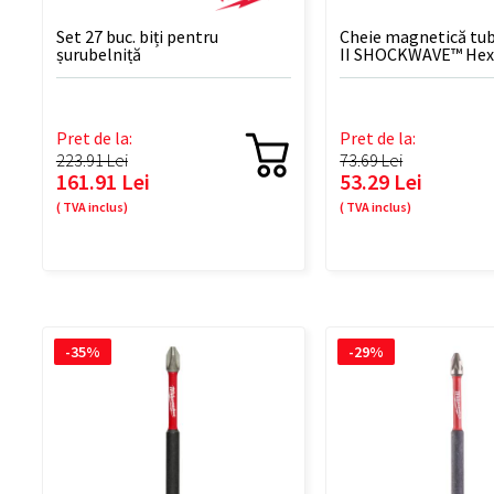
Set 27 buc. biți pentru
Cheie magnetică tu
șurubelniță
II SHOCKWAVE™ Hex 
mm - 1 BUC
Pret de la:
Pret de la:
223.91 Lei
73.69 Lei
161.91 Lei
53.29 Lei
( TVA inclus)
( TVA inclus)
-35%
-29%