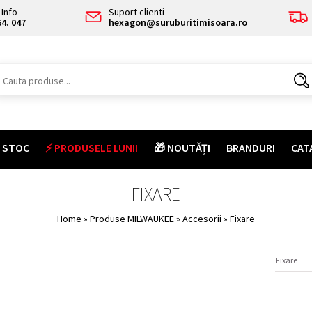
Info
Suport clienti
64. 047
hexagon@suruburitimisoara.ro
E STOC
⚡ PRODUSELE LUNII
🎁 NOUTĂȚI
BRANDURI
CAT
FIXARE
Home
»
Produse MILWAUKEE
»
Accesorii
» Fixare