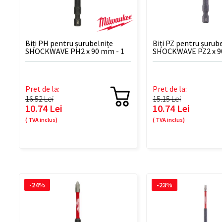
Biți PH pentru șurubelnițe
Biți PZ pentru șurub
SHOCKWAVE PH2 x 90 mm - 1
SHOCKWAVE PZ2 x 9
buc
BUC
Pret de la:
Pret de la:
16.52 Lei
15.15 Lei
10.74 Lei
10.74 Lei
( TVA inclus)
( TVA inclus)
-24%
-23%