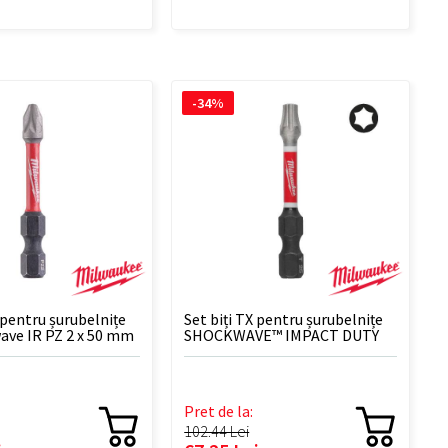
-34%
 pentru șurubelnițe
Set biți TX pentru șurubelnițe
ave IR PZ 2 x 50 mm
SHOCKWAVE™ IMPACT DUTY
CD TX25 50mm - 10 BUC
Pret de la:
102.44 Lei