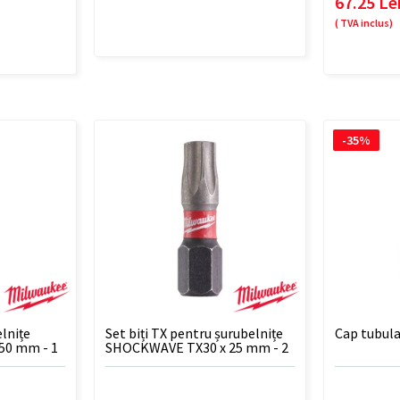
67.25 Le
( TVA inclus)
-35%
elnițe
Set biți TX pentru șurubelnițe
Cap tubula
50 mm - 1
SHOCKWAVE TX30 x 25 mm - 2
buc