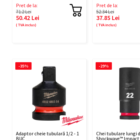
Pret de la:
Pret de la:
71.2 Lei
52.34 Lei
50.42 Lei
37.85 Lei
( TVA inclus)
( TVA inclus)
-35%
-29%
Adaptor cheie tubulară 1/2 - 1
Chei tubulare lungi 
BUC
Shockwave™ Impact 