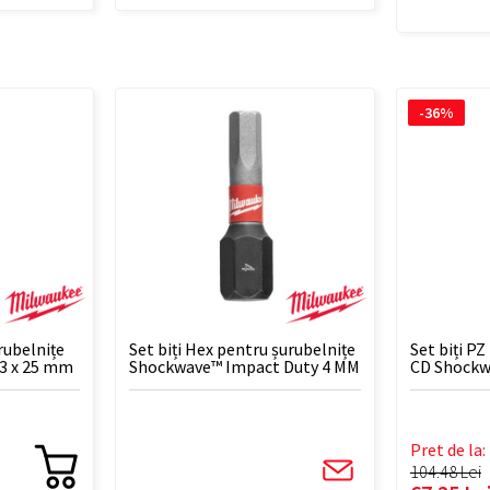
-36%
rubelnițe
Set biți Hex pentru șurubelnițe
Set biți PZ
 3 x 25 mm
Shockwave™ Impact Duty 4 MM
CD Shockw
X 25 MM - 2 BUC
- 10 BUC
Pret de la:
104.48 Lei