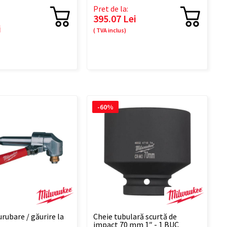
Pret de la:
395.07 Lei
i
( TVA inclus)
-60%
rubare / găurire la
Cheie tubulară scurtă de
impact 70 mm 1″ - 1 BUC