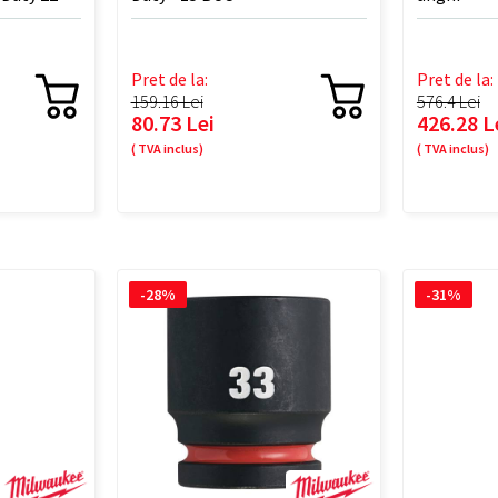
Pret de la:
Pret de la:
159.16 Lei
576.4 Lei
80.73 Lei
426.28 L
( TVA inclus)
( TVA inclus)
-28%
-31%