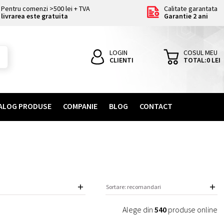
Pentru comenzi >500 lei + TVA
Calitate garantata
livrarea este gratuita
Garantie 2 ani
LOGIN
COSUL MEU
CLIENTI
TOTAL:
0
LEI
ALOG PRODUSE
COMPANIE
BLOG
CONTACT
Alege din
540
produse online