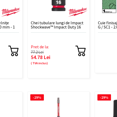
elnițe
Chei tubulare lungi de Impact
Cuie finisa
0 mm - 1
Shockwave™ Impact Duty 16
G / SC1 - 2
mm 1/2″ - 1 BUC
Pret de la:
77.2 Lei
54.78 Lei
( TVA inclus)
-29%
-29%