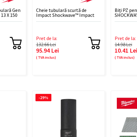
bulară Gen
Cheie tubulară scurtă de
Biți PZ pe
13 X 150
Impact Shockwave™ Impact
SHOCKWAVE
Duty 33 mm 3/4″ - 1 BUC
BUC
Pret de la:
Pret de la:
132.66 Lei
14.98 Lei
95.94 Lei
10.41 Le
( TVA inclus)
( TVA inclus)
-29%