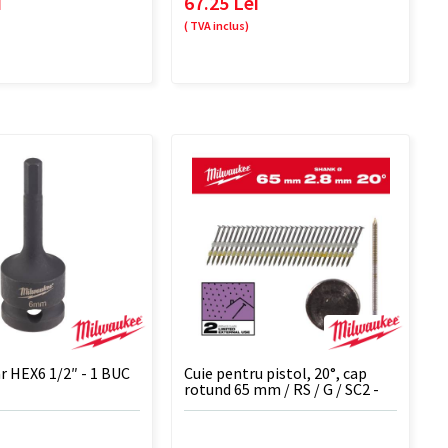
i
67.25 Lei
( TVA inclus)
r HEX6 1/2″ - 1 BUC
Cuie pentru pistol, 20°, cap
rotund 65 mm / RS / G / SC2 -
2.000 BUC