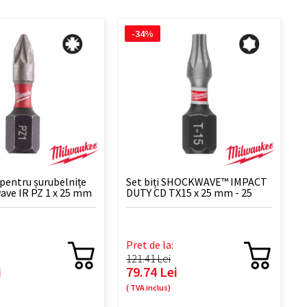
-34%
 pentru șurubelnițe
Set biți SHOCKWAVE™ IMPACT
ave IR PZ 1 x 25 mm
DUTY CD TX15 x 25 mm - 25
BUC
Pret de la:
121.41 Lei
i
79.74 Lei
( TVA inclus)