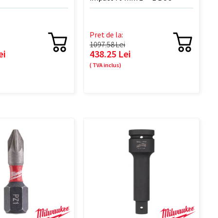
Pret de la:
1097.58 Lei
ei
438.25 Lei
( TVA inclus)