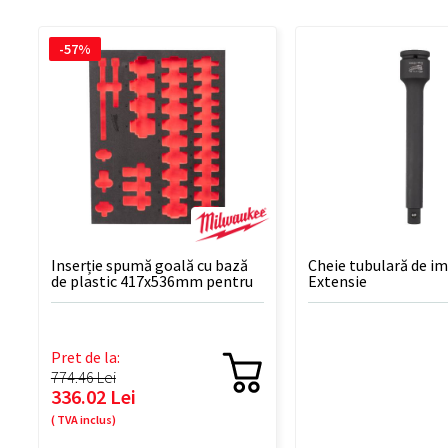
-57%
Inserție spumă goală cu bază
Cheie tubulară de i
de plastic 417x536mm pentru
Extensie
tubulare lungi 1/2" - 1 BUC
Pret de la:
774.46 Lei
336.02 Lei
( TVA inclus)