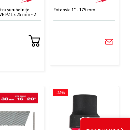
ntru șurubelnițe
Extensie 1" - 175 mm
 PZ1 x 25 mm - 2
i
-28%