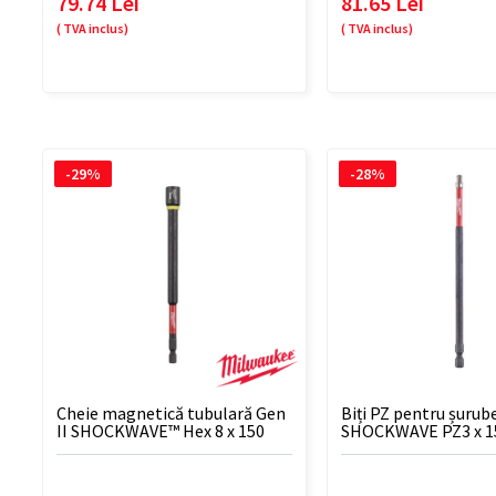
79.74 Lei
81.65 Lei
( TVA inclus)
( TVA inclus)
-29%
-28%
Cheie magnetică tubulară Gen
Biți PZ pentru șurub
II SHOCKWAVE™ Hex 8 x 150
SHOCKWAVE PZ3 x 1
mm - 1 BUC
buc