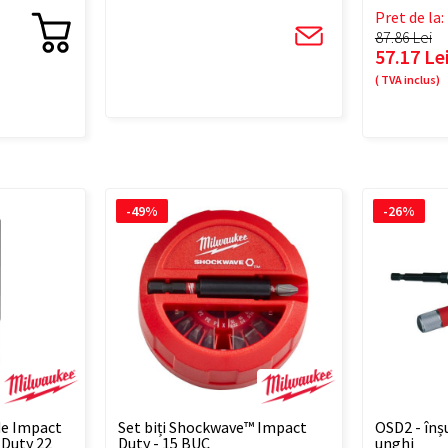
Pret de la:
87.86 Lei
57.17 Le
( TVA inclus)
-49%
-26%
de Impact
Set biți Shockwave™ Impact
OSD2 - înșu
Duty 22
Duty - 15 BUC
unghi