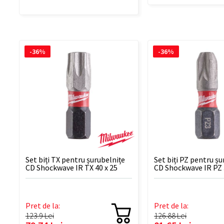
-36%
-36%
Set biți TX pentru șurubelnițe
Set biți PZ pentru șu
CD Shockwave IR TX 40 x 25
CD Shockwave IR PZ
mm - 25 BUC
- 25 BUC
Pret de la:
Pret de la:
123.9 Lei
126.88 Lei