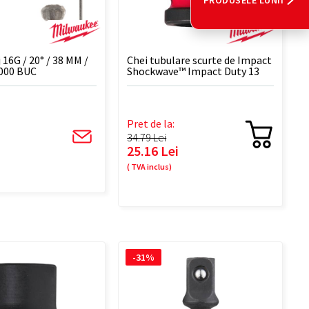
PRODUSELE LUNII
j 16G / 20° / 38 MM /
Chei tubulare scurte de Impact
.000 BUC
Shockwave™ Impact Duty 13
mm 1/2" - 1 BUC
Pret de la:
34.79 Lei
25.16 Lei
( TVA inclus)
-31%