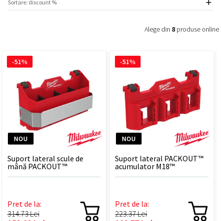
Alege din
8
produse online
-51%
-51%
NOU
NOU
Suport lateral scule de
Suport lateral PACKOUT™
mână PACKOUT™
acumulator M18™
Pret de la:
Pret de la:
314.73 Lei
223.37 Lei