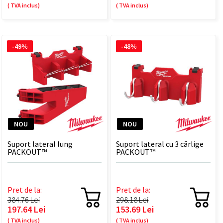
( TVA inclus)
( TVA inclus)
-49%
-48%
NOU
NOU
Suport lateral lung
Suport lateral cu 3 cârlige
PACKOUT™
PACKOUT™
Pret de la:
Pret de la:
384.76 Lei
298.18 Lei
197.64 Lei
153.69 Lei
( TVA inclus)
( TVA inclus)