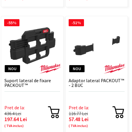
-55%
-51%
NOU
NOU
Suport lateral de fixare
Adaptor lateral PACKOUT™
PACKOUT™
- 2 BUC
Pret de la:
Pret de la:
436.4 Lei
116.77 Lei
197.64 Lei
57.48 Lei
( TVA inclus)
( TVA inclus)