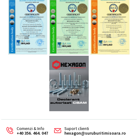
Comenzi & Info
Suport clienti
+40 356. 464. 047
hexagon@suruburitimisoara.ro