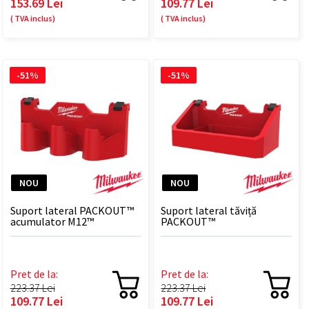
153.69 Lei
109.77 Lei
( TVA inclus)
( TVA inclus)
-51%
-51%
NOU
NOU
Suport lateral PACKOUT™
Suport lateral tăviță
acumulator M12™
PACKOUT™
Pret de la:
Pret de la:
223.37 Lei
223.37 Lei
109.77 Lei
109.77 Lei