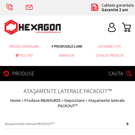
Calitate garantata
Garantie 2 ani
ORGANE ASAMBLARE
⚡ PRODUSELE LUNII
LICHIDARE STOC
🎁 NOUTĂȚI
BRANDURI
CATALOG PRODUSE
PRODUSE
CAUTA
ATAȘAMENTE LATERALE PACKOUT™
Home
»
Produse MILWAUKEE
»
Depozitare
» Atașamente laterale
PACKOUT™