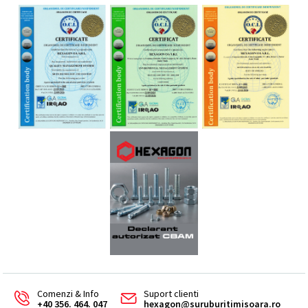
Comenzi & Info
Suport clienti
+40 356. 464. 047
hexagon@suruburitimisoara.ro