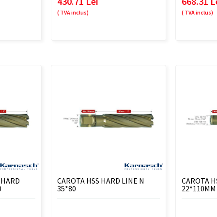
430.71 Lei
668.31 L
( TVA inclus)
( TVA inclus)
 HARD
CAROTA HSS HARD LINE N
CAROTA H
0
35*80
22*110MM