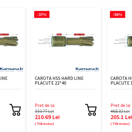
-37%
-56%
LINE
CAROTA HSS HARD LINE
CAROTA H
PLACUTE 22*40
PLACUTE 
Pret de la:
Pret de la:
333.77 Lei
468.32 Lei
210.69 Lei
205.1 Le
( TVA inclus)
( TVA inclus)