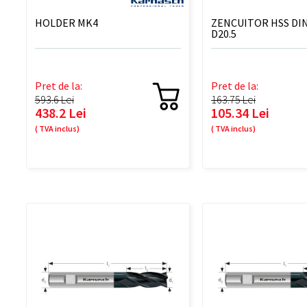
HOLDER MK4
ZENCUITOR HSS DIN
D20.5
Pret de la:
Pret de la:
593.6 Lei
163.75 Lei
438.2 Lei
105.34 Lei
( TVA inclus)
( TVA inclus)