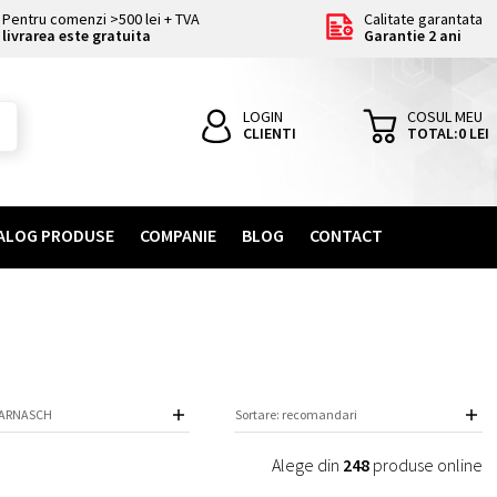
Pentru comenzi >500 lei + TVA
Calitate garantata
livrarea este gratuita
Garantie 2 ani
LOGIN
COSUL MEU
CLIENTI
TOTAL:
0
LEI
ALOG PRODUSE
COMPANIE
BLOG
CONTACT
Alege din
248
produse online