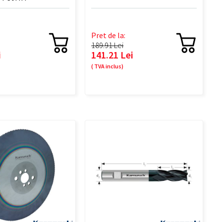
Pret de la:
189.91 Lei
i
141.21 Lei
( TVA inclus)