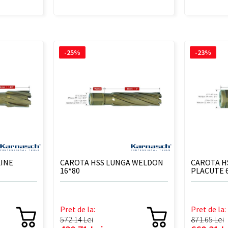
-25%
-23%
LINE
CAROTA HSS LUNGA WELDON
CAROTA H
16*80
PLACUTE 
Pret de la:
Pret de la:
572.14 Lei
871.65 Lei