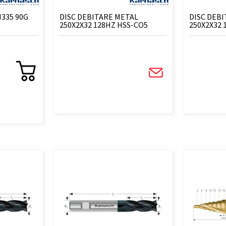
335 90G
DISC DEBITARE METAL
DISC DEB
250X2X32 128HZ HSS-CO5
250X2X32 
COBALT