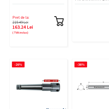
TAIERE - 500 ML
Pret de la:
219.49 Lei
163.24 Lei
( TVA inclus)
-26%
-36%