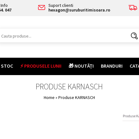
Info
Suport clienti
64. 047
hexagon@suruburitimisoara.ro
E STOC
⚡ PRODUSELE LUNII
🎁 NOUTĂȚI
BRANDURI
CAT
PRODUSE KARNASCH
Home
» Produse KARNASCH