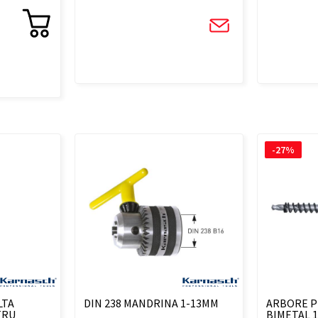
-27%
LTA
DIN 238 MANDRINA 1-13MM
ARBORE P
TRU
BIMETAL 