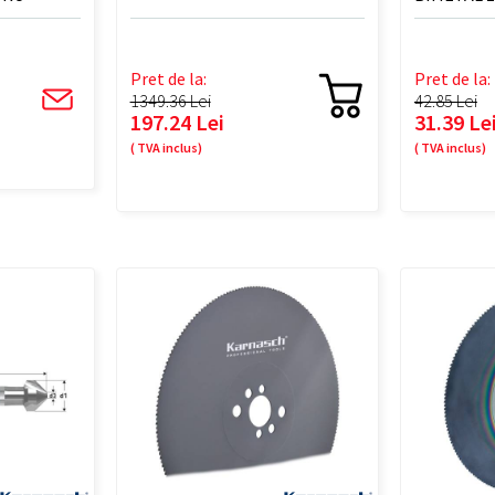
Pret de la:
Pret de la:
1349.36 Lei
42.85 Lei
197.24 Lei
31.39 Le
( TVA inclus)
( TVA inclus)