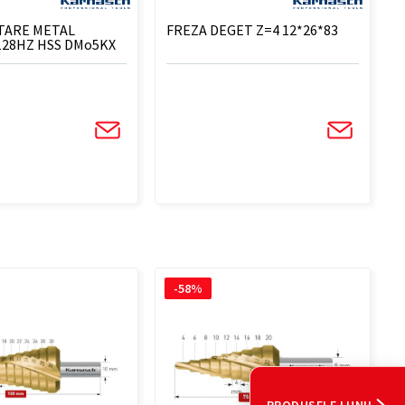
ITARE METAL
FREZA DEGET Z=4 12*26*83
128HZ HSS DMo5KX
-58%