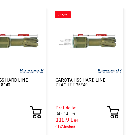
-35%
SS HARD LINE
CAROTA HSS HARD LINE
18*40
PLACUTE 26*40
Pret de la:
343.14 Lei
i
221.9 Lei
( TVA inclus)