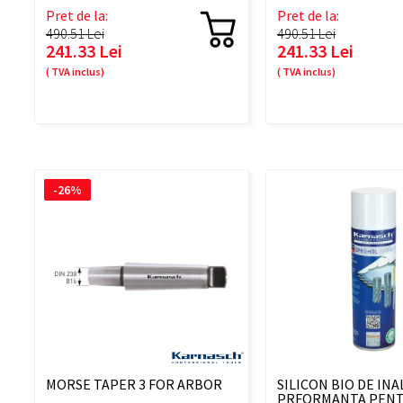
Pret de la:
Pret de la:
490.51 Lei
490.51 Lei
241.33 Lei
241.33 Lei
( TVA inclus)
( TVA inclus)
-26%
MORSE TAPER 3 FOR ARBOR
SILICON BIO DE INA
PRFORMANTA PEN