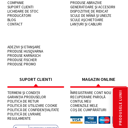
COMPANIE
PRODUSE ABRAZIVE
SUPORT CLIENTI
GENERATOARE ȘI ACCESORII
LICHIDARE DE STOC
DISPOZITIVE DE RIDICAT
PRODUCĂTORI
SCULE DE MÂNĂ ȘI UNELTE
BLOG
SCULE AȘCHIETOARE
CONTACT
LANȚURI ȘI CABLURI
ADEZIVI ȘI ETANȘARE
PRODUSE HUSQVARNA
PRODUSE KARNASCH
PRODUSE FISCHER
PRODUSE PROMO
SUPORT CLIENTI
MAGAZIN ONLINE
PRODUSELE LUNII
TERMENI ȘI CONDIȚII
ÎNREGISTRARE CONT NOU
GARANȚIA PRODUSELOR
RECUPERARE PAROLĂ
POLITICA DE RETUR
CONTUL MEU
POLITICĂ DE UTILIZARE COOKIE
COMENZILE MELE
POLITICĂ DE CONFIDENȚIALITATE
COȘ DE CUMPĂRĂTURI
POLITICĂ DE LIVRARE
REGULAMENTE