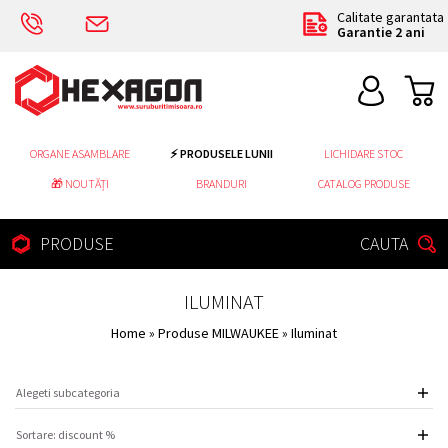
Calitate garantata
Garantie 2 ani
ORGANE ASAMBLARE
⚡ PRODUSELE LUNII
LICHIDARE STOC
🎁 NOUTĂȚI
BRANDURI
CATALOG PRODUSE
PRODUSE
CAUTA
ILUMINAT
Home
»
Produse MILWAUKEE
» Iluminat