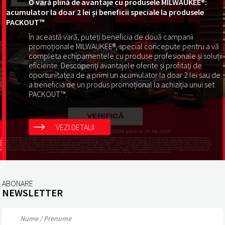
O vară plină de avantaje cu produsele MILWAUKEE®:
acumulator la doar 2 lei și beneficii speciale la produsele
PACKOUT™
În această vară, puteți beneficia de două campanii
promoționale MILWAUKEE®, special concepute pentru a vă
completa echipamentele cu produse profesionale și soluții
eficiente. Descoperiți avantajele oferite și profitați de
oportunitatea de a primi un acumulator la doar 2 lei sau de
a beneficia de un produs promoțional la achiziția unui set
PACKOUT™.
VEZI DETALII
ABONARE
NEWSLETTER