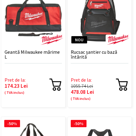
NOU
Geantă Milwaukee mărime
Rucsac șantier cu bază
L
întărită
Pret de la:
Pret de la:
174.23 Lei
1055.74 Lei
478.08 Lei
( TVA inclus)
( TVA inclus)
-50%
-50%