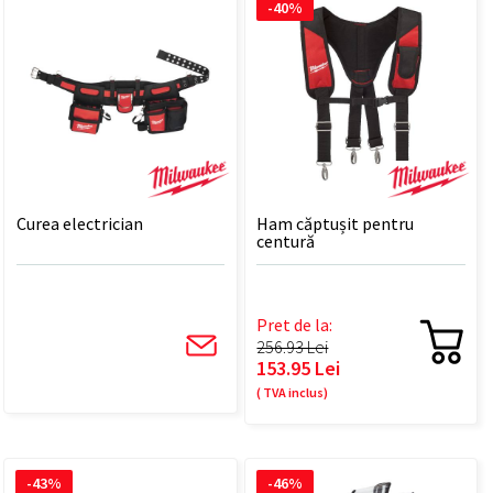
-40%
Curea electrician
Ham căptușit pentru
centură
Pret de la:
256.93 Lei
153.95 Lei
( TVA inclus)
-43%
-46%