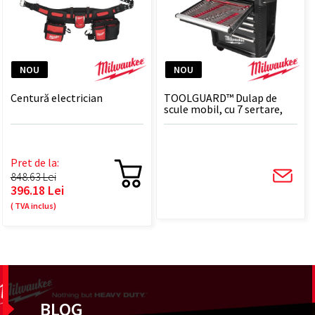
NOU
NOU
Centură electrician
TOOLGUARD™ Dulap de
scule mobil, cu 7 sertare,
metalic, 78 cm dotat cu
scule, EU - 206 BUC
Pret de la:
848.63 Lei
396.18 Lei
( TVA inclus)
BLOG