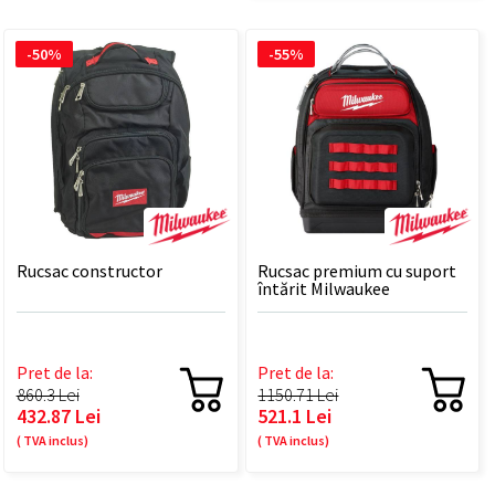
-50%
-55%
Rucsac constructor
Rucsac premium cu suport
întărit Milwaukee
Pret de la:
Pret de la:
860.3 Lei
1150.71 Lei
432.87 Lei
521.1 Lei
( TVA inclus)
( TVA inclus)