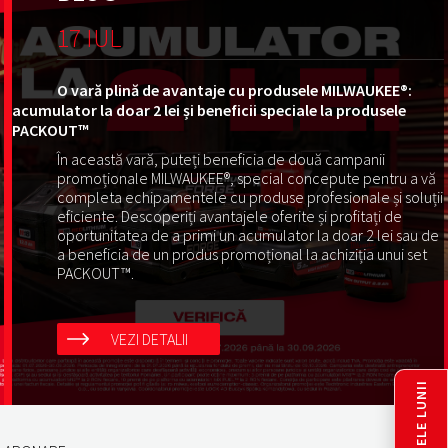
17 IUL
O vară plină de avantaje cu produsele MILWAUKEE®:
acumulator la doar 2 lei și beneficii speciale la produsele
PACKOUT™
În această vară, puteți beneficia de două campanii
promoționale MILWAUKEE®, special concepute pentru a vă
completa echipamentele cu produse profesionale și soluții
eficiente. Descoperiți avantajele oferite și profitați de
oportunitatea de a primi un acumulator la doar 2 lei sau de
a beneficia de un produs promoțional la achiziția unui set
PACKOUT™.
VEZI DETALII
PRODUSELE LUNII