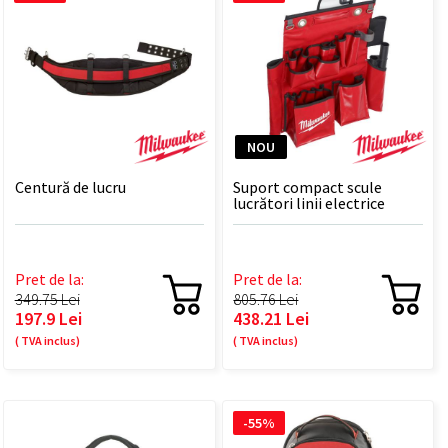
NOU
Centură de lucru
Suport compact scule
lucrători linii electrice
aeriene de înaltă tensiune
Pret de la:
Pret de la:
349.75 Lei
805.76 Lei
197.9 Lei
438.21 Lei
( TVA inclus)
( TVA inclus)
-55%