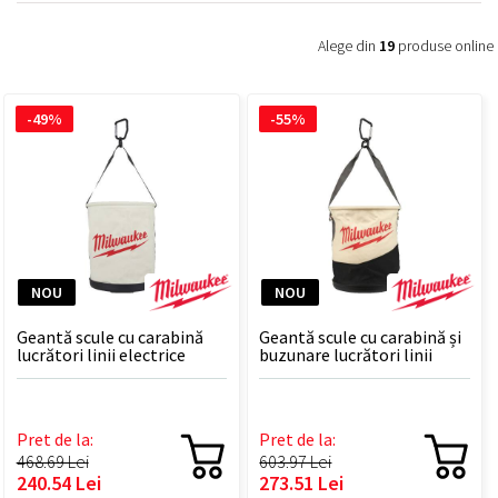
Alege din
19
produse online
-49%
-55%
NOU
NOU
Geantă scule cu carabină
Geantă scule cu carabină și
lucrători linii electrice
buzunare lucrători linii
aeriene de înaltă tensiune
electrice aeriene de înaltă
tensiune
Pret de la:
Pret de la:
468.69 Lei
603.97 Lei
240.54 Lei
273.51 Lei