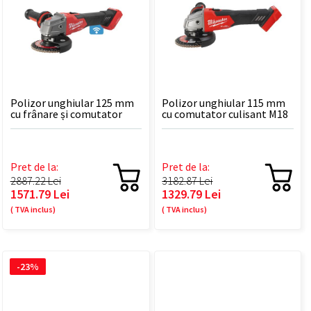
Polizor unghiular 125 mm
Polizor unghiular 115 mm
cu frânare și comutator
cu comutator culisant M18
culisant M18 FUEL™ ONE-
FUEL™ M18 FSAG115X-0
KEY™ M18 ONEFSAG125XB-
0X...
Pret de la:
Pret de la:
2887.22 Lei
3182.87 Lei
1571.79 Lei
1329.79 Lei
( TVA inclus)
( TVA inclus)
-23%