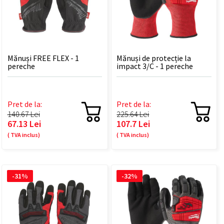
Mănuși FREE FLEX - 1
Mănuși de protecție la
pereche
impact 3/C - 1 pereche
Pret de la:
Pret de la:
140.67 Lei
225.64 Lei
67.13 Lei
107.7 Lei
( TVA inclus)
( TVA inclus)
-31%
-32%