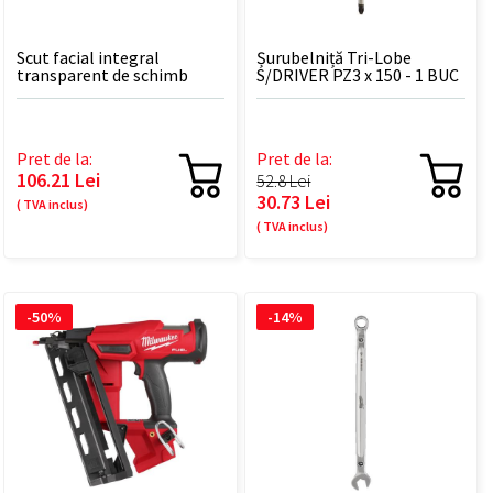
Scut facial integral
Șurubelniță Tri-Lobe
transparent de schimb
S/DRIVER PZ3 x 150 - 1 BUC
BOLT™ - 5 BUC
Pret de la:
Pret de la:
106.21 Lei
52.8 Lei
30.73 Lei
( TVA inclus)
( TVA inclus)
-50%
-14%