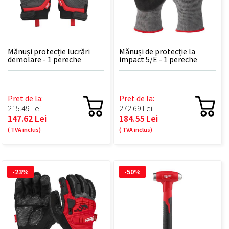
Mănuși protecție lucrări
Mănuși de protecție la
demolare - 1 pereche
impact 5/E - 1 pereche
Pret de la:
Pret de la:
215.49 Lei
272.69 Lei
147.62 Lei
184.55 Lei
( TVA inclus)
( TVA inclus)
-23%
-50%