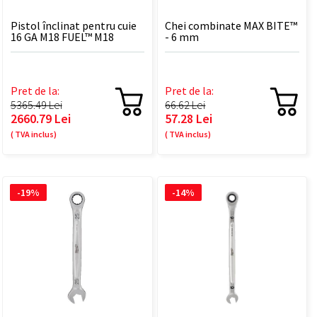
Pistol înclinat pentru cuie
Chei combinate MAX BITE™
16 GA M18 FUEL™ M18
- 6 mm
FN16GA-0X
Pret de la:
Pret de la:
5365.49 Lei
66.62 Lei
2660.79 Lei
57.28 Lei
( TVA inclus)
( TVA inclus)
-19%
-14%