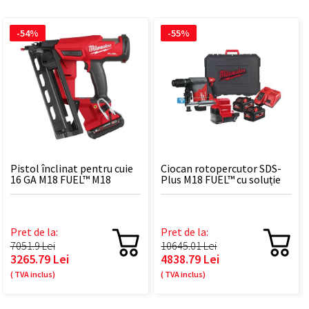
-54%
-55%
Pistol înclinat pentru cuie
Ciocan rotopercutor SDS-
16 GA M18 FUEL™ M18
Plus M18 FUEL™ cu soluție
FN16GA-202X
de extragere a prafului M18
ONEFHPXDEL-552C
Pret de la:
Pret de la:
7051.9 Lei
10645.01 Lei
3265.79 Lei
4838.79 Lei
( TVA inclus)
( TVA inclus)