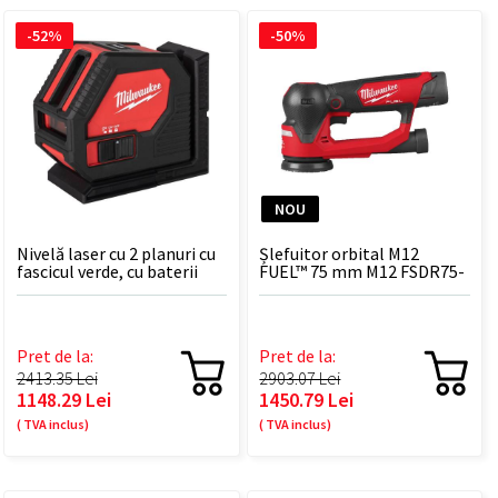
-52%
-50%
NOU
Nivelă laser cu 2 planuri cu
Șlefuitor orbital M12
fascicul verde, cu baterii
FUEL™ 75 mm M12 FSDR75-
alcaline CLL-C
202B
Pret de la:
Pret de la:
2413.35 Lei
2903.07 Lei
1148.29 Lei
1450.79 Lei
( TVA inclus)
( TVA inclus)