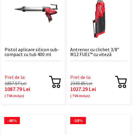
Pistol aplicare silicon sub-
Antrenor cu clichet 3/8″
compact cu tub 400 ml
M12 FUEL™ cu viteză
M12™ M12 PCG/400A-0
ridicată M12 FHIR38-0
Pret de la:
Pret de la:
1857.57 Lei
2330.85 Lei
1087.79 Lei
1027.29 Lei
( TVA inclus)
( TVA inclus)
-46%
-58%