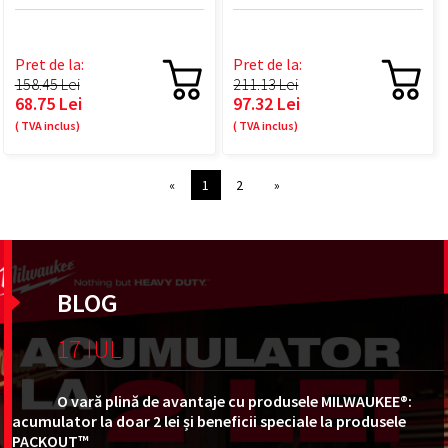
- 1 BUC
Pret de la:
Pret de la:
158.45 Lei
211.13 Lei
68.75 Lei
97.32 Lei
( TVA inclus)
( TVA inclus)
«
1
2
»
BLOG
17 IUL
O vară plină de avantaje cu produsele MILWAUKEE®:
acumulator la doar 2 lei și beneficii speciale la produsele
PACKOUT™