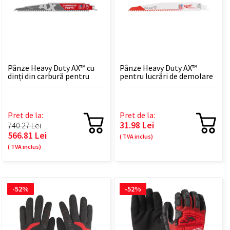
Pânze Heavy Duty AX™ cu
Pânze Heavy Duty AX™
dinți din carbură pentru
pentru lucrări de demolare
lucrări de demolare TCT AX
AX 230 mm lungime
230mm x 5 Tpi - 5 B...
Pret de la:
Pret de la:
31.98 Lei
740.27 Lei
566.81 Lei
( TVA inclus)
( TVA inclus)
-52%
-52%