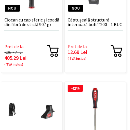
NOU
NOU
Ciocan cu cap sferic și coadă
Căptușeală structură
din fibră de sticlă 907 gr
interioară bolt™200 - 1 BUC
Pret de la:
Pret de la:
12.69 Lei
806.72 Lei
405.29 Lei
( TVA inclus)
( TVA inclus)
-42%