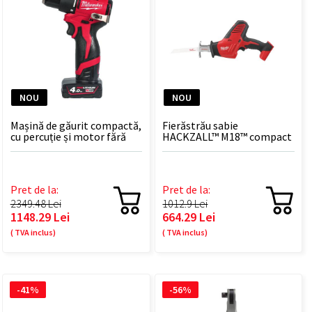
NOU
NOU
Mașină de găurit compactă,
Fierăstrău sabie
cu percuție și motor fără
HACKZALL™ M18™ compact
perii M12™ M12 BLPDRC-
C18 HZ-0
402C
Pret de la:
Pret de la:
2349.48 Lei
1012.9 Lei
1148.29 Lei
664.29 Lei
( TVA inclus)
( TVA inclus)
-41%
-56%