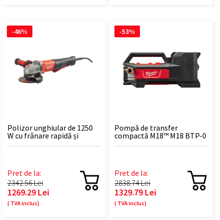
-46%
-53%
Polizor unghiular de 1250
Pompă de transfer
W cu frânare rapidă și
compactă M18™ M18 BTP-0
mâner anti-vibrații AGV 13-
125 XSPDEB KIT
Pret de la:
Pret de la:
2342.56 Lei
2838.74 Lei
1269.29 Lei
1329.79 Lei
( TVA inclus)
( TVA inclus)