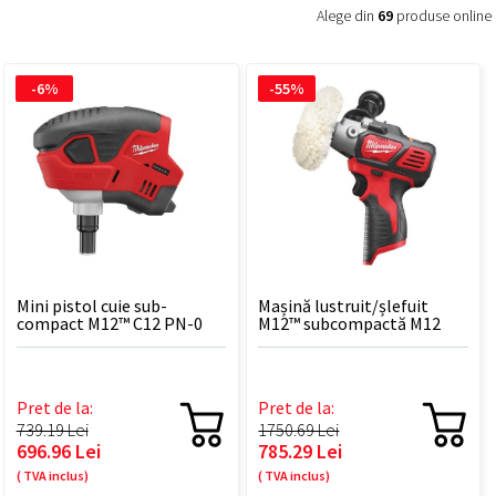
Alege din
69
produse online
-6%
-55%
Mini pistol cuie sub-
Mașină lustruit/șlefuit
compact M12™ C12 PN-0
M12™ subcompactă M12
BPS-0
Pret de la:
Pret de la:
739.19 Lei
1750.69 Lei
696.96 Lei
785.29 Lei
( TVA inclus)
( TVA inclus)