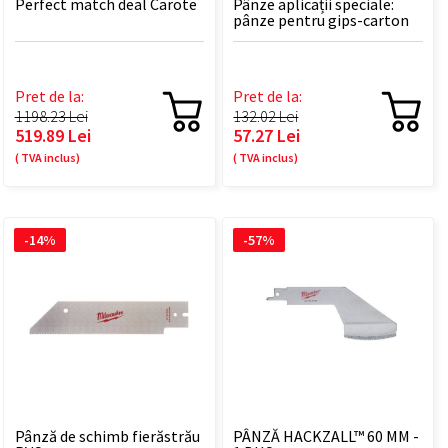
Perfect match deal Carote
Pânze aplicații speciale:
pânze pentru gips-carton
125 X 6 TPI - 5 BUC
Pret de la:
Pret de la:
1198.23 Lei
132.02 Lei
519.89 Lei
57.27 Lei
( TVA inclus)
( TVA inclus)
-14%
-57%
Pânză de schimb fierăstrău
PÂNZĂ HACKZALL™ 60 MM -