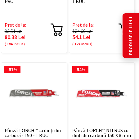
PVC
1 BUC
PRODUSELE LUNII
Pret de la:
Pret de la:
93.51 Lei
124.69 Lei
80.38 Lei
54.1 Lei
( TVA inclus)
( TVA inclus)
-57%
-54%
Pânză TORCH™ cu dinți din
Pânză TORCH™ NITRUS cu
carbură - 150 - 1 BUC
dinți din carbură 150 X 8 mm