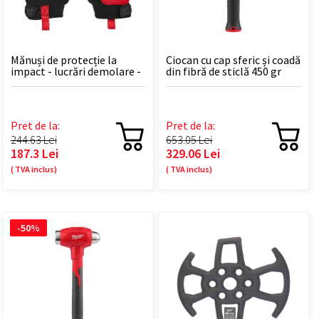
Mănuși de protecție la
Ciocan cu cap sferic și coadă
impact - lucrări demolare -
din fibră de sticlă 450 gr
1 pereche
Pret de la:
Pret de la:
244.63 Lei
653.05 Lei
187.3 Lei
329.06 Lei
( TVA inclus)
( TVA inclus)
-50%