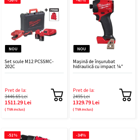
-56%
-47%
NOU
NOU
Set scule M12 PCSSMC-
Mașină de înșurubat
202C
hidraulică cu impact ¼″
Hex M18 FUEL™ SURGE™
M18 FIDRQ-0
Pret de la:
Pret de la:
3446.65 Lei
2495 Lei
1511.29 Lei
1329.79 Lei
( TVA inclus)
( TVA inclus)
-51%
-34%