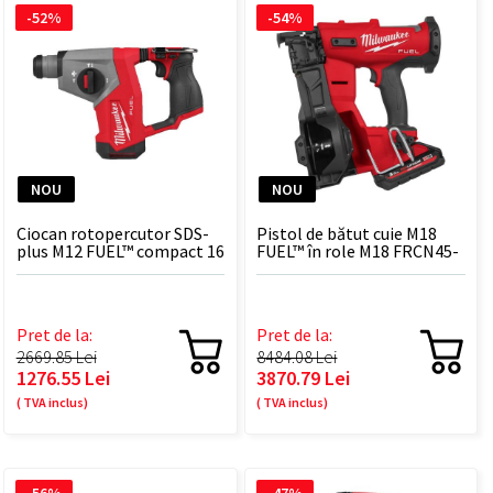
-52%
-54%
NOU
NOU
Ciocan rotopercutor SDS-
Pistol de bătut cuie M18
plus M12 FUEL™ compact 16
FUEL™ în role M18 FRCN45-
mm M12 FHAC16-0
302X
Pret de la:
Pret de la:
2669.85 Lei
8484.08 Lei
1276.55 Lei
3870.79 Lei
( TVA inclus)
( TVA inclus)