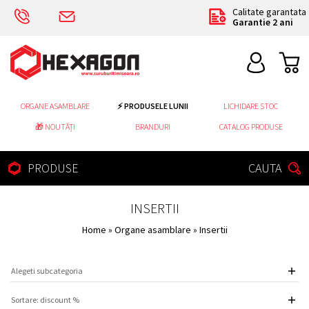
Calitate garantata
Garantie 2 ani
ORGANE ASAMBLARE
⚡ PRODUSELE LUNII
LICHIDARE STOC
🎁 NOUTĂȚI
BRANDURI
CATALOG PRODUSE
PRODUSE
CAUTA
INSERTII
Home
»
Organe asamblare
» Insertii