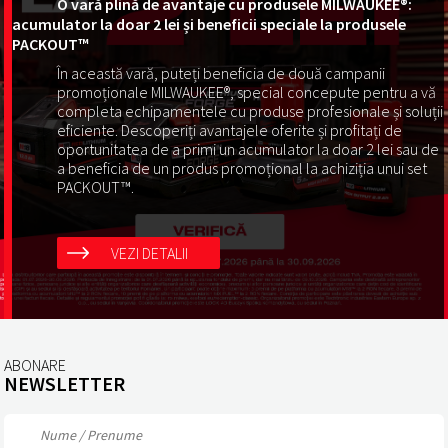
O vară plină de avantaje cu produsele MILWAUKEE®:
acumulator la doar 2 lei și beneficii speciale la produsele
PACKOUT™
În această vară, puteți beneficia de două campanii
promoționale MILWAUKEE®, special concepute pentru a vă
completa echipamentele cu produse profesionale și soluții
eficiente. Descoperiți avantajele oferite și profitați de
oportunitatea de a primi un acumulator la doar 2 lei sau de
a beneficia de un produs promoțional la achiziția unui set
PACKOUT™.
VEZI DETALII
ABONARE
NEWSLETTER