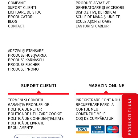
COMPANIE
PRODUSE ABRAZIVE
SUPORT CLIENTI
GENERATOARE ȘI ACCESORII
LICHIDARE DE STOC
DISPOZITIVE DE RIDICAT
PRODUCĂTORI
SCULE DE MÂNĂ ȘI UNELTE
BLOG
SCULE AȘCHIETOARE
CONTACT
LANȚURI ȘI CABLURI
ADEZIVI ȘI ETANȘARE
PRODUSE HUSQVARNA
PRODUSE KARNASCH
PRODUSE FISCHER
PRODUSE PROMO
SUPORT CLIENTI
MAGAZIN ONLINE
PRODUSELE LUNII
TERMENI ȘI CONDIȚII
ÎNREGISTRARE CONT NOU
GARANȚIA PRODUSELOR
RECUPERARE PAROLĂ
POLITICA DE RETUR
CONTUL MEU
POLITICĂ DE UTILIZARE COOKIE
COMENZILE MELE
POLITICĂ DE CONFIDENȚIALITATE
COȘ DE CUMPĂRĂTURI
POLITICĂ DE LIVRARE
REGULAMENTE