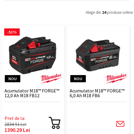
Alege din
24
produse online
-51%
NOU
NOU
Acumulator M18™ FORGE™
Acumulator M18™ FORGE™
12,0 Ah M18 FB12
6,0 Ah M18 FB6
Pret de la:
2834.91 Lei
1390.29 Lei