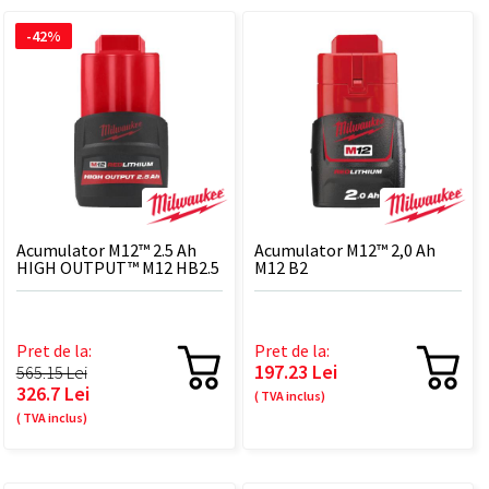
-42%
Acumulator M12™ 2.5 Ah
Acumulator M12™ 2,0 Ah
HIGH OUTPUT™ M12 HB2.5
M12 B2
Pret de la:
Pret de la:
197.23 Lei
565.15 Lei
326.7 Lei
( TVA inclus)
( TVA inclus)