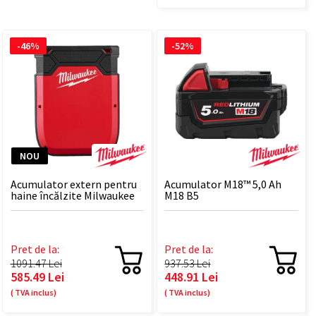
-46%
-52%
NOU
Acumulator extern pentru
Acumulator M18™ 5,0 Ah
haine încălzite Milwaukee
M18 B5
M12™ IRPSU3-0
Pret de la:
Pret de la:
1091.47 Lei
937.53 Lei
585.49 Lei
448.91 Lei
( TVA inclus)
( TVA inclus)