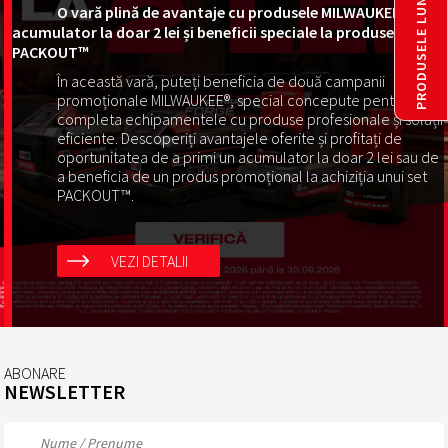
PRODUSELE LUNII
O vară plină de avantaje cu produsele MILWAUKEE®:
acumulator la doar 2 lei și beneficii speciale la produsele
PACKOUT™
În această vară, puteți beneficia de două campanii
promoționale MILWAUKEE®, special concepute pentru a vă
completa echipamentele cu produse profesionale și soluții
eficiente. Descoperiți avantajele oferite și profitați de
oportunitatea de a primi un acumulator la doar 2 lei sau de
a beneficia de un produs promoțional la achiziția unui set
PACKOUT™.
VEZI DETALII
ABONARE
NEWSLETTER