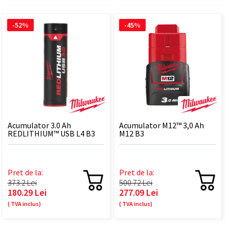
-52%
-45%
Acumulator 3.0 Ah
Acumulator M12™ 3,0 Ah
REDLITHIUM™ USB L4 B3
M12 B3
Pret de la:
Pret de la:
373.2 Lei
500.72 Lei
180.29 Lei
277.09 Lei
( TVA inclus)
( TVA inclus)