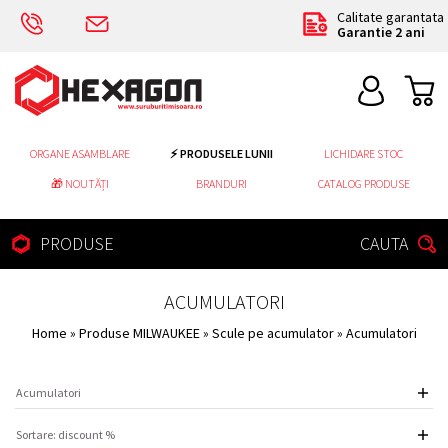
Calitate garantata
Garantie 2 ani
ORGANE ASAMBLARE
⚡ PRODUSELE LUNII
LICHIDARE STOC
🎁 NOUTĂȚI
BRANDURI
CATALOG PRODUSE
PRODUSE
CAUTA
ACUMULATORI
Home
»
Produse MILWAUKEE
»
Scule pe acumulator
» Acumulatori