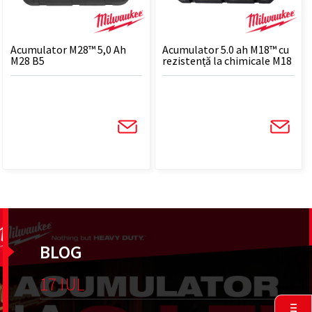
Acumulator M28™ 5,0 Ah
Acumulator 5.0 ah M18™ cu
M28 B5
rezistență la chimicale M18
B5-CR
BLOG
17 IUL