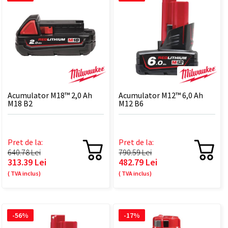
Acumulator M18™ 2,0 Ah
Acumulator M12™ 6,0 Ah
M18 B2
M12 B6
Pret de la:
Pret de la:
640.78 Lei
790.59 Lei
313.39 Lei
482.79 Lei
( TVA inclus)
( TVA inclus)
-56%
-17%