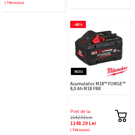
( TVA inclus)
-46%
NOU
Acumulator M18™ FORGE™
8,0 Ah M18 FB8
Pret de la:
2142.53 Lei
1148.29 Lei
( TVA inclus)