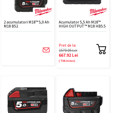
2 acumulatori M18™ 5,0 Ah
Acumulator 5,5 Ah M18™
M18 B52
HIGH OUTPUT™ M18 HB5.5
Pret de la:
1570.05 Lei
667.92 Lei
( TVA inclus)