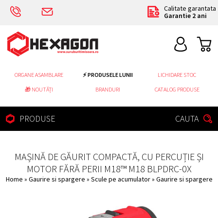
Calitate garantata
Garantie 2 ani
ORGANE ASAMBLARE
⚡ PRODUSELE LUNII
LICHIDARE STOC
🎁 NOUTĂȚI
BRANDURI
CATALOG PRODUSE
PRODUSE
CAUTA
MAȘINĂ DE GĂURIT COMPACTĂ, CU PERCUȚIE ȘI
MOTOR FĂRĂ PERII M18™ M18 BLPDRC-0X
Home
»
Gaurire si spargere
»
Scule pe acumulator
»
Gaurire si spargere