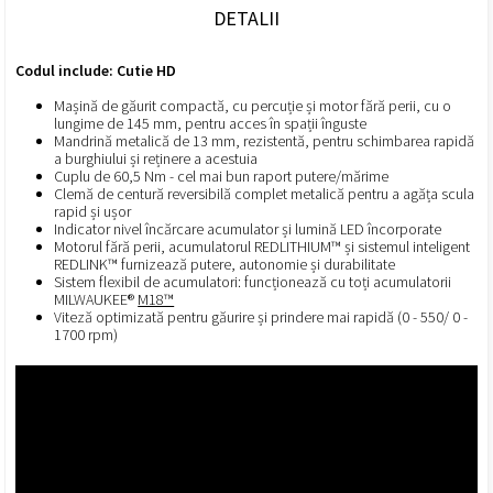
DETALII
Codul include: Cutie HD
Mașină de găurit compactă, cu percuție și motor fără perii, cu o
lungime de 145 mm, pentru acces în spații înguste
Mandrină metalică de 13 mm, rezistentă, pentru schimbarea rapidă
a burghiului și reținere a acestuia
Cuplu de 60,5 Nm - cel mai bun raport putere/mărime
Clemă de centură reversibilă complet metalică pentru a agăța scula
rapid și ușor
Indicator nivel încărcare acumulator și lumină LED încorporate
Motorul fără perii, acumulatorul REDLITHIUM™ și sistemul inteligent
REDLINK™ furnizează putere, autonomie și durabilitate
Sistem flexibil de acumulatori: funcționează cu toți acumulatorii
MILWAUKEE®
M18™
Viteză optimizată pentru găurire și prindere mai rapidă (0 - 550/ 0 -
1700 rpm)