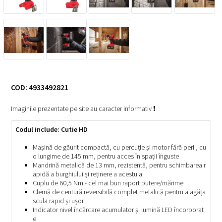
COD: 4933492821
Imaginile prezentate pe site au caracter informativ ❗
Codul include: Cutie HD
Mașină de găurit compactă, cu percuție și motor fără perii, cu
o lungime de 145 mm, pentru acces în spații înguste
Mandrină metalică de 13 mm, rezistentă, pentru schimbarea r
apidă a burghiului și reținere a acestuia
Cuplu de 60,5 Nm - cel mai bun raport putere/mărime
Clemă de centură reversibilă complet metalică pentru a agăța
scula rapid și ușor
Indicator nivel încărcare acumulator și lumină LED încorporat
e