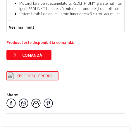
Motorul fără perii, acumulatorul REDLITHIUM™ și sistemul intel
igent REDLINK™ furnizează putere, autonomie și durabilitate
Sistem flexibil de acumulatori: funcționează cu toți acumulat
orii MILWAUKEE®
M18™
...
Viteză optimizată pentru găurire și prindere mai rapidă (0 - 55
Vezi mai mult
0/ 0 - 1700 rpm)
Produsul este disponibil la comandă.
COMANDĂ
SPECIFICAȚII PRODUS
Share: